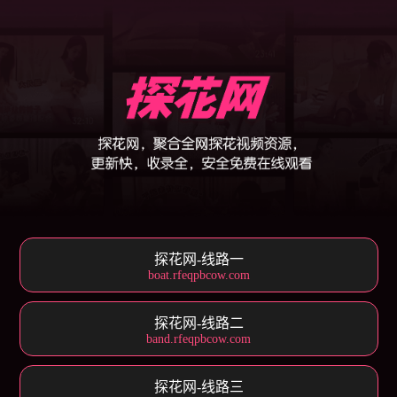
探花网-线路一
boat.rfeqpbcow.com
探花网-线路二
band.rfeqpbcow.com
探花网-线路三